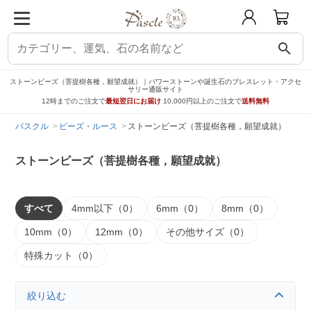
search
ストーンビーズ（菩提樹各種，願望成就）｜パワーストーンや誕生石のブレスレット・アクセ
サリー通販サイト
12時までのご注文で
最短翌日にお届け
10,000円以上のご注文で
送料無料
パスクル
ビーズ・ルース
ストーンビーズ（菩提樹各種，願望成就）
ストーンビーズ（菩提樹各種，願望成就）
すべて
4mm以下（0）
6mm（0）
8mm（0）
10mm（0）
12mm（0）
その他サイズ（0）
特殊カット（0）
絞り込む