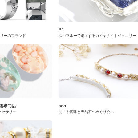
P4
サリーのブランド
深いブルーで魅了するカイヤナイトジュエリー
桜瑪瑙専門店
aco
クセサリー
あこや真珠と天然石のめぐり会い