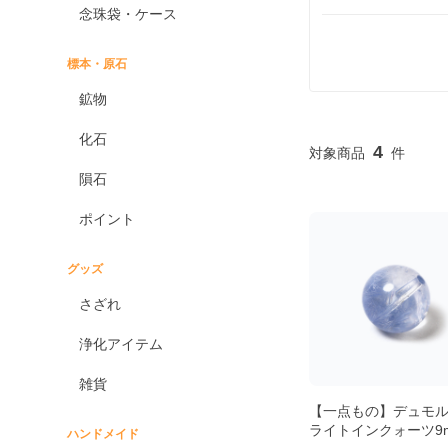
念珠袋・ケース
標本・原石
鉱物
化石
4
隕石
ポイント
グッズ
さざれ
浄化アイテム
雑貨
【一点もの】デュモ
ライトインクォーツ9
ハンドメイド