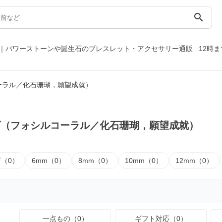
search
｜パワーストーンや誕生石のブレスレット・アクセサリー通販
12時
ーラル／化石珊瑚，願望成就）
ズ（フォシルコーラル／化石珊瑚，願望成就）
下（0）
6mm（0）
8mm（0）
10mm（0）
12mm（0）
一点もの（0）
ギフト対応（0）