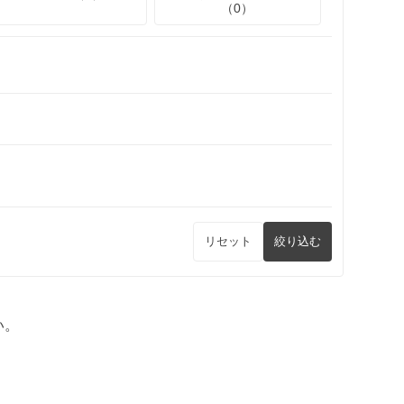
（0）
リセット
絞り込む
い。