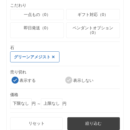
こだわり
一点もの（0）
ギフト対応（0）
即日発送（0）
ペンダントオプション
（0）
石
グリーンアメジスト
売り切れ
表示する
表示しない
価格
円 ～
円
リセット
絞り込む