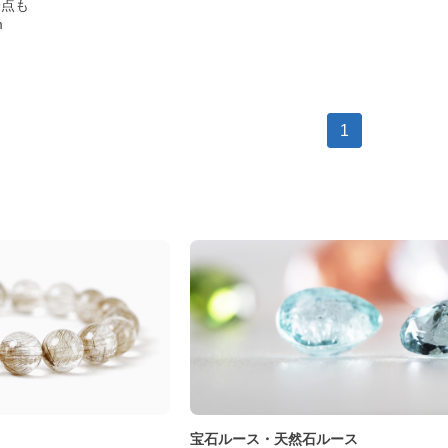
一点も
m
1
ト
宝石ルース・天然石ルース