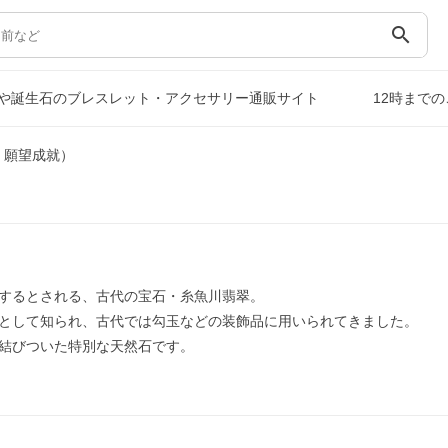
search
や誕生石のブレスレット・アクセサリー通販サイト
12時まで
，願望成就）
するとされる、古代の宝石・糸魚川翡翠。
として知られ、古代では勾玉などの装飾品に用いられてきました。
結びついた特別な天然石です。