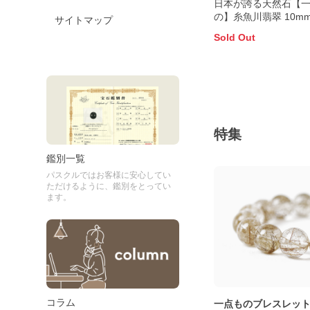
日本が誇る天然石【
の】糸魚川翡翠 10m
サイトマップ
Sold Out
特集
鑑別一覧
パスクルではお客様に安心してい
ただけるように、鑑別をとってい
ます。
コラム
一点ものブレスレッ