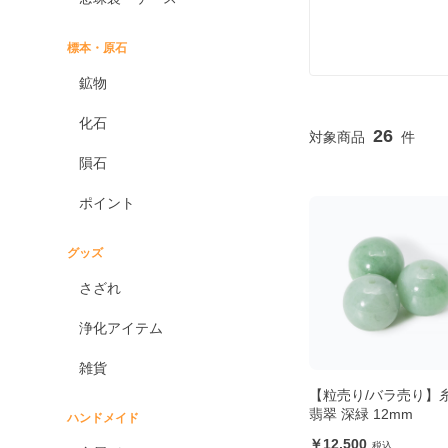
標本・原石
鉱物
化石
26
隕石
ポイント
グッズ
さざれ
浄化アイテム
雑貨
【粒売り/バラ売り】
翡翠 深緑 12mm
ハンドメイド
12,500