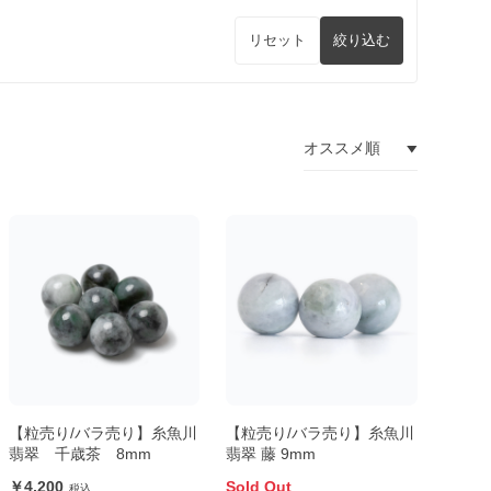
リセット
絞り込む
【粒売り/バラ売り】糸魚川
【粒売り/バラ売り】糸魚川
翡翠 千歳茶 8mm
翡翠 藤 9mm
4,200
Sold Out