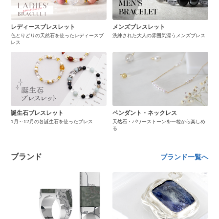
レディースブレスレット
メンズブレスレット
色とりどりの天然石を使ったレディースブ
洗練された大人の雰囲気漂うメンズブレス
レス
誕生石ブレスレット
ペンダント・ネックレス
1月～12月の各誕生石を使ったブレス
天然石・パワーストーンを一粒から楽しめ
る
ブランド
ブランド一覧へ