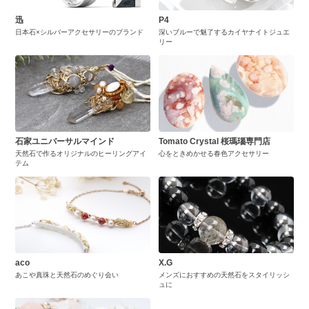
迅
P4
日本石×シルバーアクセサリーのブランド
深いブルーで魅了するカイヤナイトジュエ
リー
石家ユニバーサルマインド
Tomato Crystal 桜瑪瑙専門店
天然石で作るオリジナルのヒーリングアイ
心をときめかせる春色アクセサリー
テム
aco
X.G
あこや真珠と天然石のめぐり会い
メンズにおすすめの天然石をスタイリッシ
ュに