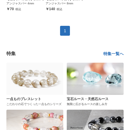
アンジャスパー 4mm
アンジャスパー 8mm
70
140
1
特集
特集一覧へ
一点ものブレスレット
宝石ルース・天然石ルース
こだわりの石でつくった一点ものシリーズ
無限に広がるルースの楽しみ方