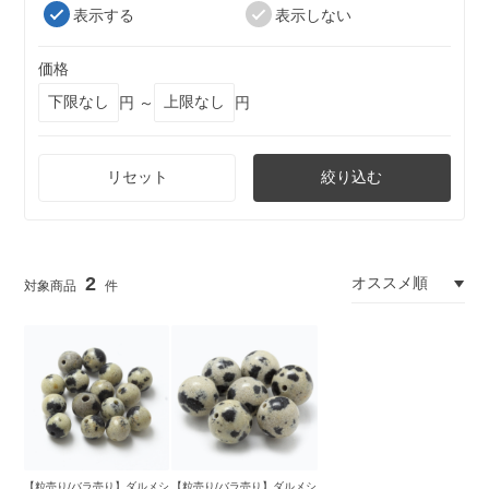
表示する
表示しない
価格
円 ～
円
リセット
絞り込む
2
【粒売り/バラ売り】ダルメシ
【粒売り/バラ売り】ダルメシ