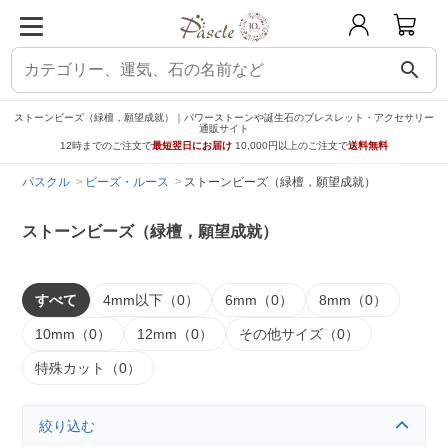
search
ストーンビーズ（緑檀，願望成就）｜パワーストーンや誕生石のブレスレット・アクセサリー
通販サイト
12時までのご注文で
最短翌日にお届け
10,000円以上のご注文で
送料無料
パスクル
ビーズ・ルース
ストーンビーズ（緑檀，願望成就）
ストーンビーズ（緑檀，願望成就）
すべて
4mm以下（0）
6mm（0）
8mm（0）
10mm（0）
12mm（0）
その他サイズ（0）
特殊カット（0）
絞り込む