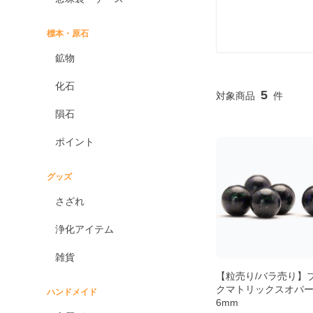
標本・原石
鉱物
化石
5
隕石
ポイント
グッズ
さざれ
浄化アイテム
雑貨
【粒売り/バラ売り】
クマトリックスオパ
ハンドメイド
6mm