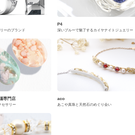
P4
サリーのブランド
深いブルーで魅了するカイヤナイトジュエリー
桜瑪瑙専門店
aco
クセサリー
あこや真珠と天然石のめぐり会い