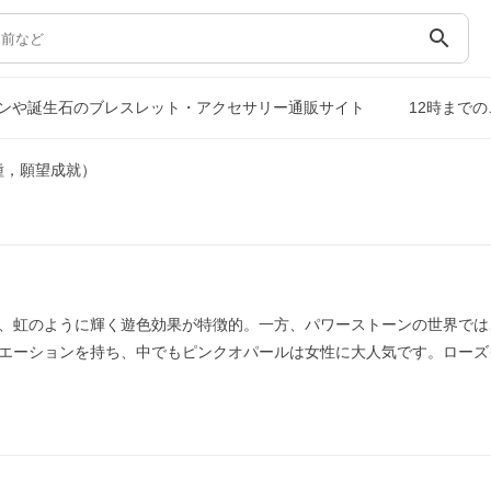
search
ンや誕生石のブレスレット・アクセサリー通販サイト
12時まで
種，願望成就）
、虹のように輝く遊色効果が特徴的。一方、パワーストーンの世界では
エーションを持ち、中でもピンクオパールは女性に大人気です。ローズ