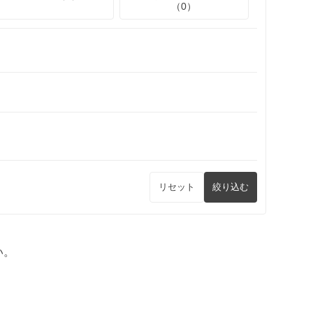
（0）
リセット
絞り込む
い。