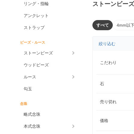
ストーンビー
リング・指輪
アンクレット
すべて
4mm以
ストラップ
ビーズ・ルース
絞り込む
ストーンビーズ
こだわり
ウッドビーズ
ルース
石
勾玉
売り切れ
念珠
略式念珠
価格
本式念珠