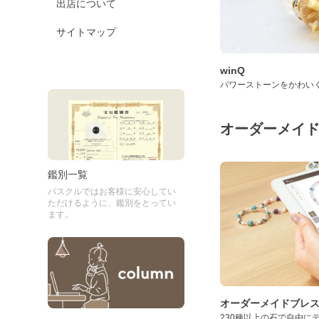
出店について
サイトマップ
winQ
パワーストーンをかわい
オーダーメイ
鑑別一覧
パスクルではお客様に安心してい
ただけるように、鑑別をとってい
ます。
オーダーメイドブレ
230種以上の石で自由に