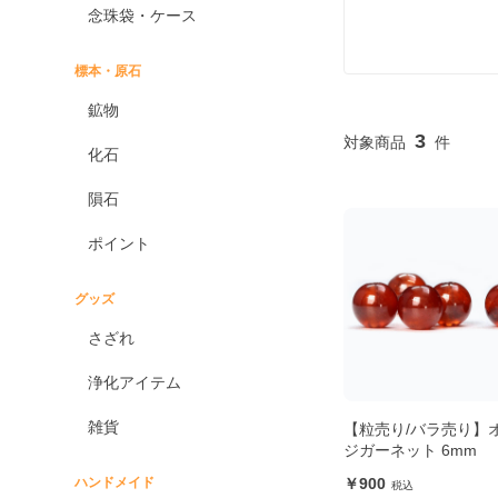
念珠袋・ケース
標本・原石
鉱物
3
化石
隕石
ポイント
グッズ
さざれ
浄化アイテム
雑貨
【粒売り/バラ売り】
ジガーネット 6mm
ハンドメイド
900