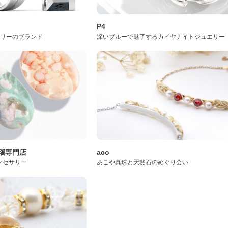
P4
サリーのブランド
深いブルーで魅了するカイヤナイトジュエリー
桜瑪瑙専門店
aco
クセサリー
あこや真珠と天然石のめぐり会い