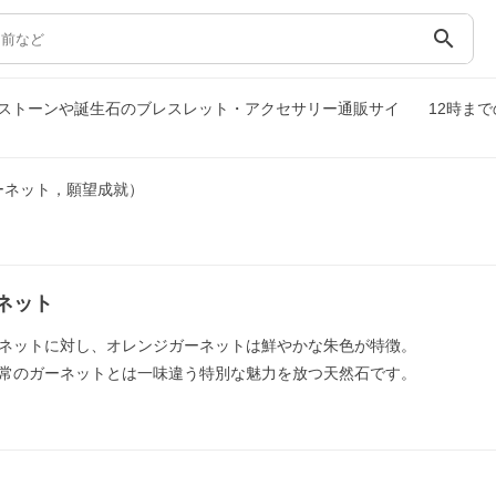
search
ストーンや誕生石のブレスレット・アクセサリー通販サイ
12時ま
ーネット，願望成就）
ネット
ネットに対し、オレンジガーネットは鮮やかな朱色が特徴。
常のガーネットとは一味違う特別な魅力を放つ天然石です。