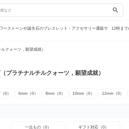
search
ワーストーンや誕生石のブレスレット・アクセサリー通販サ
12時ま
チルクォーツ，願望成就）
ズ（プラチナルチルクォーツ，願望成就）
下（0）
6mm（0）
8mm（0）
10mm（0）
12mm（0）
一点もの（0）
ギフト対応（0）