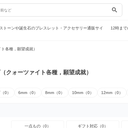
search
ストーンや誕生石のブレスレット・アクセサリー通販サイ
12時ま
イト各種，願望成就）
ズ（クォーツァイト各種，願望成就）
下（0）
6mm（0）
8mm（0）
10mm（0）
12mm（0）
一点もの（0）
ギフト対応（0）