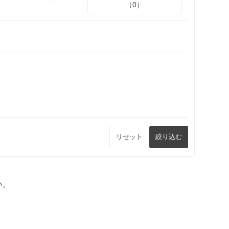
（0）
リセット
絞り込む
い。