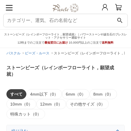
search
ストーンビーズ（レインボーフローライト，願望成就）｜パワーストーンや誕生石のブレスレ
ット・アクセサリー通販サイト
12時までのご注文で
最短翌日にお届け
10,000円以上のご注文で
送料無料
パスクル
ビーズ・ルース
ストーンビーズ（レインボーフローライト，願望
ストーンビーズ（レインボーフローライト，願望成
就）
すべて
4mm以下（0）
6mm（0）
8mm（0）
10mm（0）
12mm（0）
その他サイズ（0）
特殊カット（0）