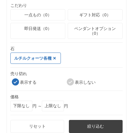
こだわり
一点もの（0）
ギフト対応（0）
即日発送（0）
ペンダントオプション
（0）
石
ルチルクォーツ各種
売り切れ
表示する
表示しない
価格
円 ～
円
リセット
絞り込む