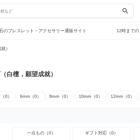
search
石のブレスレット・アクセサリー通販サイト
12時まで
成就）
ズ（白檀，願望成就）
下（0）
6mm（0）
8mm（0）
10mm（0）
12mm（0）
一点もの（0）
ギフト対応（0）