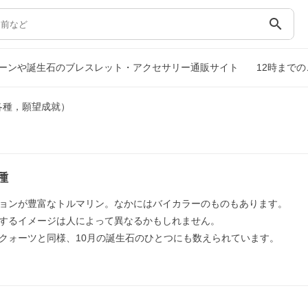
search
ーンや誕生石のブレスレット・アクセサリー通販サイト
12時まで
各種，願望成就）
種
ョンが豊富なトルマリン。なかにはバイカラーのものもあります。
するイメージは人によって異なるかもしれません。
クォーツと同様、10月の誕生石のひとつにも数えられています。