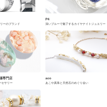
P4
サリーのブランド
深いブルーで魅了するカイヤナイトジュエリー
桜瑪瑙専門店
aco
クセサリー
あこや真珠と天然石のめぐり会い