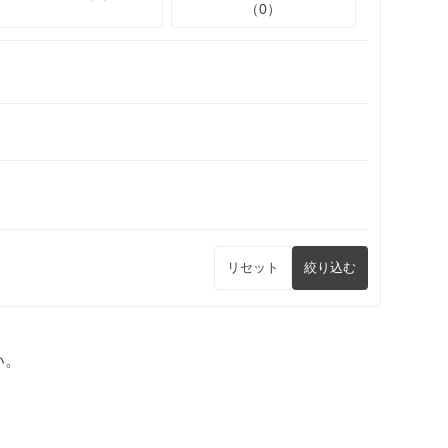
（0）
リセット
絞り込む
い。