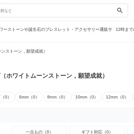
search
ワーストーンや誕生石のブレスレット・アクセサリー通販サ
12時ま
ーンストーン，願望成就）
ズ（ホワイトムーンストーン，願望成就）
下（0）
6mm（0）
8mm（0）
10mm（0）
12mm（0）
一点もの（0）
ギフト対応（0）