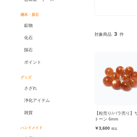
標本・原石
鉱物
3
化石
隕石
ポイント
グッズ
さざれ
浄化アイテム
雑貨
【粒売り/バラ売り】
トーン 6mm
ハンドメイド
3,600