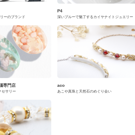
P4
サリーのブランド
深いブルーで魅了するカイヤナイトジュエリー
桜瑪瑙専門店
aco
クセサリー
あこや真珠と天然石のめぐり会い