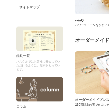
サイトマップ
winQ
パワーストーンをかわい
オーダーメイ
鑑別一覧
パスクルではお客様に安心してい
ただけるように、鑑別をとってい
ます。
オーダーメイドブレ
230種以上の石で自由に
コラム