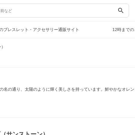
search
のブレスレット・アクセサリー通販サイト
12時まで
ン）
の名の通り、太陽のように輝く美しさを持っています。鮮やかなオレン
ズ（サンストーン）