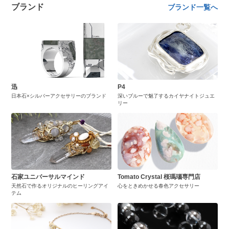
ブランド
ブランド一覧へ
迅
P4
日本石×シルバーアクセサリーのブランド
深いブルーで魅了するカイヤナイトジュエ
リー
石家ユニバーサルマインド
Tomato Crystal 桜瑪瑙専門店
天然石で作るオリジナルのヒーリングアイ
心をときめかせる春色アクセサリー
テム