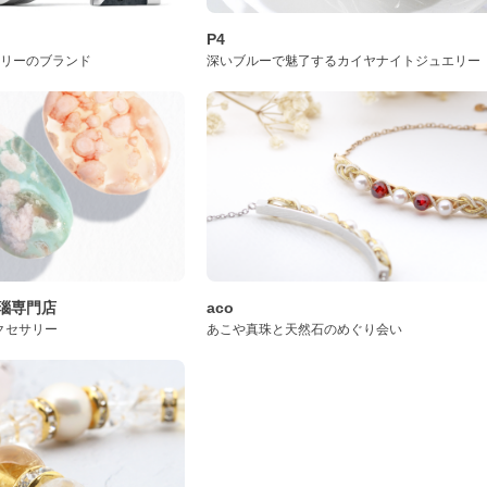
P4
サリーのブランド
深いブルーで魅了するカイヤナイトジュエリー
桜瑪瑙専門店
aco
クセサリー
あこや真珠と天然石のめぐり会い