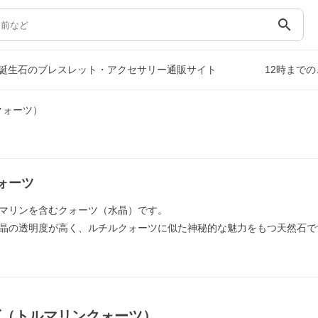
search
誕生石のブレスレット・アクセサリー通販サイト
12時まで
クォーツ）
ォーツ
マリンを含むクォーツ（水晶）です。
晶の透明度が高く、ルチルクォーツに似た神秘的な魅力をもつ天然石で
ズ（トルマリンクォーツ）