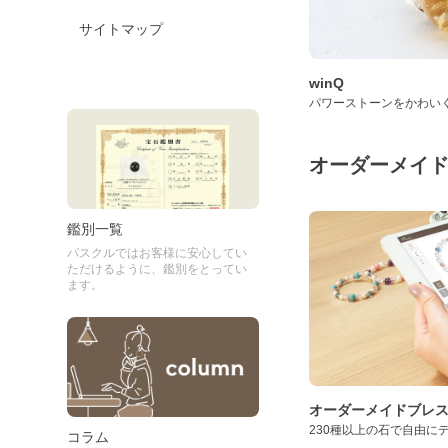
サイトマップ
winQ
パワーストーンをかわい
オーダーメイ
鑑別一覧
パスクルではお客様に安心してい
ただけるように、鑑別をとってい
ます。
オーダーメイドブレ
230種以上の石で自由に
コラム