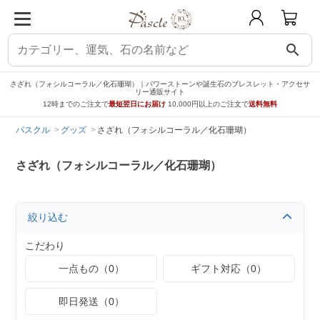
search
さざれ（フォシルコーラル／化石珊瑚）｜パワーストーンや誕生石のブレスレット・アクセサ
リー通販サイト
12時までのご注文で
最短翌日にお届け
10,000円以上のご注文で
送料無料
パスクル
グッズ
さざれ（フォシルコーラル／化石珊瑚）
さざれ（フォシルコーラル／化石珊瑚）
絞り込む
こだわり
一点もの（0）
ギフト対応（0）
即日発送（0）