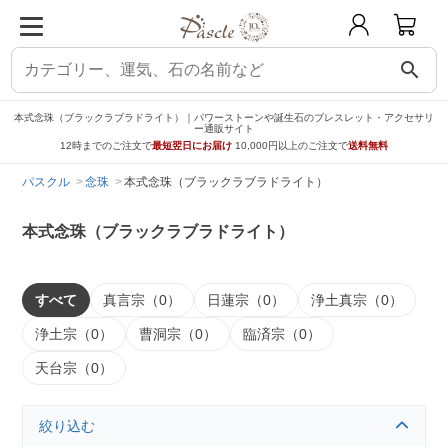
search
本式念珠（ブラックラブラドライト）｜パワーストーンや誕生石のブレスレット・アクセサリ
ー通販サイト
12時までのご注文で
最短翌日にお届け
10,000円以上のご注文で
送料無料
パスクル
念珠
本式念珠（ブラックラブラドライト）
本式念珠（ブラックラブラドライト）
すべて
真言宗（0）
日蓮宗（0）
浄土真宗（0）
浄土宗（0）
曹洞宗（0）
臨済宗（0）
天台宗（0）
絞り込む