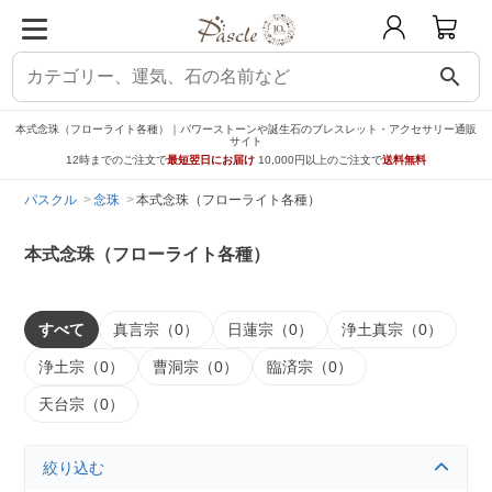
search
本式念珠（フローライト各種）｜パワーストーンや誕生石のブレスレット・アクセサリー通販
サイト
12時までのご注文で
最短翌日にお届け
10,000円以上のご注文で
送料無料
パスクル
念珠
本式念珠（フローライト各種）
本式念珠（フローライト各種）
すべて
真言宗（0）
日蓮宗（0）
浄土真宗（0）
浄土宗（0）
曹洞宗（0）
臨済宗（0）
天台宗（0）
絞り込む