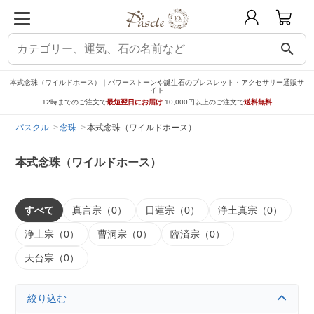
search
本式念珠（ワイルドホース）｜パワーストーンや誕生石のブレスレット・アクセサリー通販サ
イト
12時までのご注文で
最短翌日にお届け
10,000円以上のご注文で
送料無料
パスクル
念珠
本式念珠（ワイルドホース）
本式念珠（ワイルドホース）
すべて
真言宗（0）
日蓮宗（0）
浄土真宗（0）
浄土宗（0）
曹洞宗（0）
臨済宗（0）
天台宗（0）
絞り込む