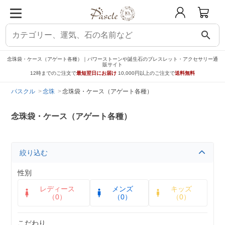
search
念珠袋・ケース（アゲート各種）｜パワーストーンや誕生石のブレスレット・アクセサリー通
販サイト
12時までのご注文で
最短翌日にお届け
10,000円以上のご注文で
送料無料
パスクル
念珠
念珠袋・ケース（アゲート各種）
念珠袋・ケース（アゲート各種）
絞り込む
性別
レディース
メンズ
キッズ
（0）
（0）
（0）
こだわり