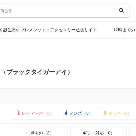
search
や誕生石のブレスレット・アクセサリー通販サイト
12時まで
）
ス（ブラックタイガーアイ）
レディース（0）
メンズ（0）
キッズ（0）
一点もの（0）
ギフト対応（0）