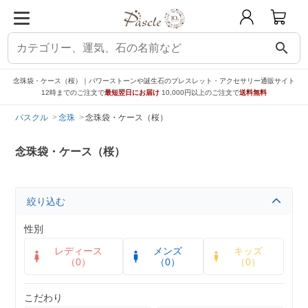
search
念珠袋・ケース（桜）｜パワーストーンや誕生石のブレスレット・アクセサリー通販サイト
12時までのご注文で
最短翌日にお届け
10,000円以上のご注文で
送料無料
パスクル
念珠
念珠袋・ケース（桜）
念珠袋・ケース（桜）
絞り込む
性別
レディース
メンズ
キッズ
（0）
（0）
（0）
こだわり