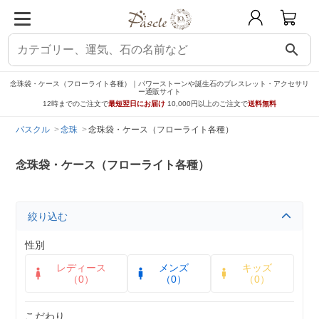
search
念珠袋・ケース（フローライト各種）｜パワーストーンや誕生石のブレスレット・アクセサリ
ー通販サイト
12時までのご注文で
最短翌日にお届け
10,000円以上のご注文で
送料無料
パスクル
念珠
念珠袋・ケース（フローライト各種）
念珠袋・ケース（フローライト各種）
絞り込む
性別
レディース
メンズ
キッズ
（0）
（0）
（0）
こだわり