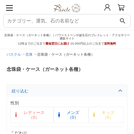
search
念珠袋・ケース（ガーネット各種）｜パワーストーンや誕生石のブレスレット・アクセサリー
通販サイト
12時までのご注文で
最短翌日にお届け
10,000円以上のご注文で
送料無料
パスクル
念珠
念珠袋・ケース（ガーネット各種）
念珠袋・ケース（ガーネット各種）
絞り込む
性別
レディース
メンズ
キッズ
（0）
（0）
（0）
こだわり