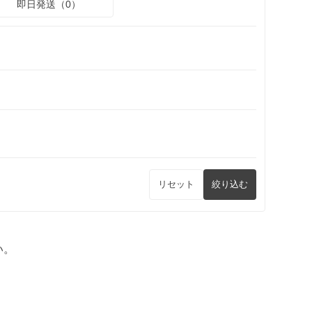
即日発送（0）
リセット
絞り込む
い。