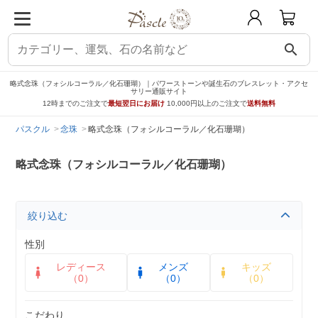
search
略式念珠（フォシルコーラル／化石珊瑚）｜パワーストーンや誕生石のブレスレット・アクセ
サリー通販サイト
12時までのご注文で
最短翌日にお届け
10,000円以上のご注文で
送料無料
パスクル
念珠
略式念珠（フォシルコーラル／化石珊瑚）
略式念珠（フォシルコーラル／化石珊瑚）
絞り込む
性別
レディース
メンズ
キッズ
（0）
（0）
（0）
こだわり