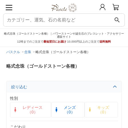
search
略式念珠（ゴールドストーン各種）｜パワーストーンや誕生石のブレスレット・アクセサリー
通販サイト
12時までのご注文で
最短翌日にお届け
10,000円以上のご注文で
送料無料
パスクル
念珠
略式念珠（ゴールドストーン各種）
略式念珠（ゴールドストーン各種）
絞り込む
性別
レディース
メンズ
キッズ
（0）
（0）
（0）
こだわり