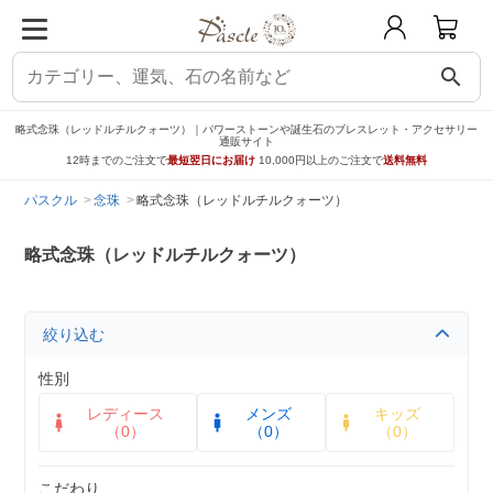
search
略式念珠（レッドルチルクォーツ）｜パワーストーンや誕生石のブレスレット・アクセサリー
通販サイト
12時までのご注文で
最短翌日にお届け
10,000円以上のご注文で
送料無料
パスクル
念珠
略式念珠（レッドルチルクォーツ）
略式念珠（レッドルチルクォーツ）
絞り込む
性別
レディース
メンズ
キッズ
（0）
（0）
（0）
こだわり