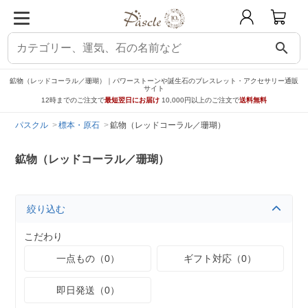
search
鉱物（レッドコーラル／珊瑚）｜パワーストーンや誕生石のブレスレット・アクセサリー通販
サイト
12時までのご注文で
最短翌日にお届け
10,000円以上のご注文で
送料無料
パスクル
標本・原石
鉱物（レッドコーラル／珊瑚）
鉱物（レッドコーラル／珊瑚）
絞り込む
こだわり
一点もの（0）
ギフト対応（0）
即日発送（0）