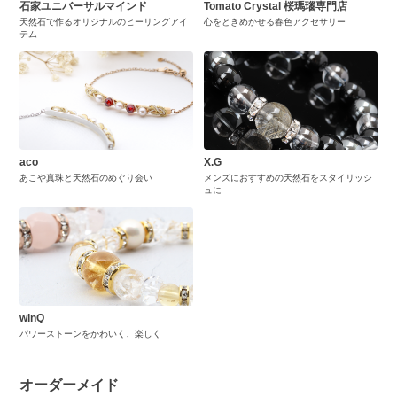
石家ユニバーサルマインド
Tomato Crystal 桜瑪瑙専門店
天然石で作るオリジナルのヒーリングアイ
心をときめかせる春色アクセサリー
テム
aco
X.G
あこや真珠と天然石のめぐり会い
メンズにおすすめの天然石をスタイリッシ
ュに
winQ
パワーストーンをかわいく、楽しく
オーダーメイド