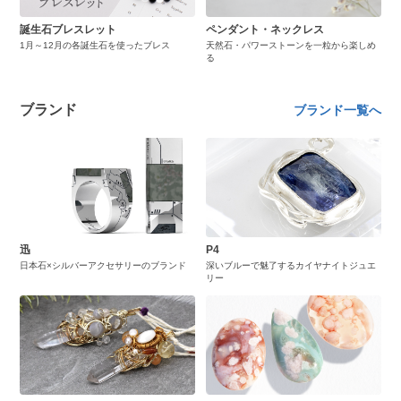
誕生石ブレスレット
ペンダント・ネックレス
1月～12月の各誕生石を使ったブレス
天然石・パワーストーンを一粒から楽しめ
る
ブランド
ブランド一覧へ
迅
P4
日本石×シルバーアクセサリーのブランド
深いブルーで魅了するカイヤナイトジュエ
リー