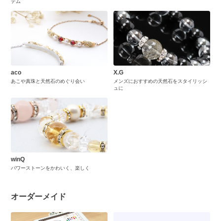
テム
aco
X.G
あこや真珠と天然石のめぐり会い
メンズにおすすめの天然石をスタイリッシ
ュに
winQ
パワーストーンをかわいく、楽しく
オーダーメイド