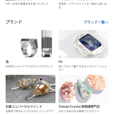
1月～12月の各誕生石を使ったブレス
天然石・パワーストーンを一粒から楽しめ
る
ブランド
ブランド一覧へ
迅
P4
日本石×シルバーアクセサリーのブランド
深いブルーで魅了するカイヤナイトジュエ
リー
石家ユニバーサルマインド
Tomato Crystal 桜瑪瑙専門店
天然石で作るオリジナルのヒーリングアイ
心をときめかせる春色アクセサリー