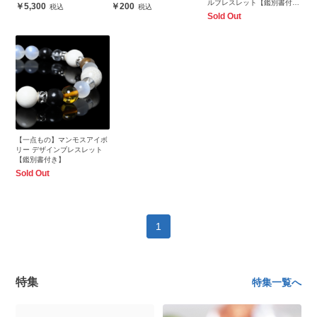
ルブレスレット【鑑別書付
5,300
200
き】
Sold Out
【一点もの】マンモスアイボ
リー デザインブレスレット
【鑑別書付き】
Sold Out
1
特集
特集一覧へ