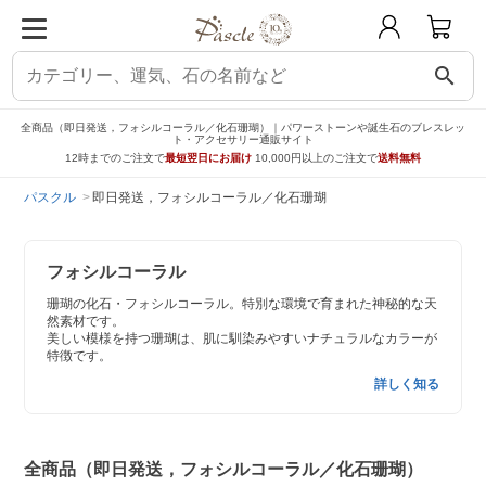
search
全商品（即日発送，フォシルコーラル／化石珊瑚）｜パワーストーンや誕生石のブレスレッ
ト・アクセサリー通販サイト
12時までのご注文で
最短翌日にお届け
10,000円以上のご注文で
送料無料
パスクル
即日発送，フォシルコーラル／化石珊瑚
フォシルコーラル
珊瑚の化石・フォシルコーラル。特別な環境で育まれた神秘的な天
然素材です。
美しい模様を持つ珊瑚は、肌に馴染みやすいナチュラルなカラーが
特徴です。
詳しく知る
全商品（即日発送，フォシルコーラル／化石珊瑚）