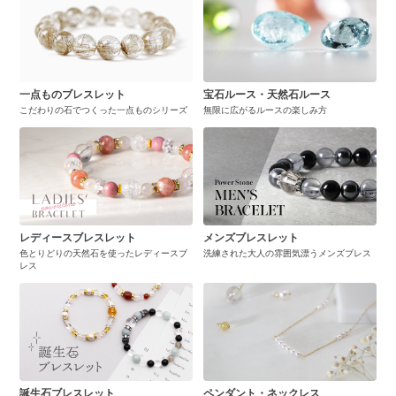
一点ものブレスレット
宝石ルース・天然石ルース
こだわりの石でつくった一点ものシリーズ
無限に広がるルースの楽しみ方
レディースブレスレット
メンズブレスレット
色とりどりの天然石を使ったレディースブ
洗練された大人の雰囲気漂うメンズブレス
レス
誕生石ブレスレット
ペンダント・ネックレス