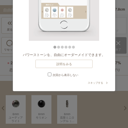
自由配置
一括差替
17.8cm
内周サイズ：
約
戻る
進む
ドラッグ＆ドロップ
リセット
保存
終了
パワーストーンを、自由にオーダーメイドできます。
21%
21%
7%
3%
0%
47%
説明をみる
恋愛
癒し
仕事運
目標達成
金運
お守り
次回から表示しない
スキップする
素材トレイ
⟨
6mm
6mm
6mm
ユーディア
モリオン
花形ミニロ
ライト
ンデル（シ
ルバー）