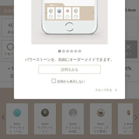
自由配置
一括差替
15.9cm
内周サイズ：
約
戻る
進む
ドラッグ＆ドロップ
リセット
保存
終了
パワーストーンを、自由にオーダーメイドできます。
12%
26%
32%
8%
10%
12%
説明をみる
恋愛
癒し
仕事運
目標達成
金運
お守り
次回から表示しない
スキップする
素材トレイ
⟨
6mm
6mm
6mm
6mm
4.8mm
アマゾナイ
ラブラドラ
クリスタル
パール（ア
ロンデル
ト（ペルー
イト
（64面カ
コヤ真珠）
（ピンクゴ
産）
ット）
ールド・平
型）