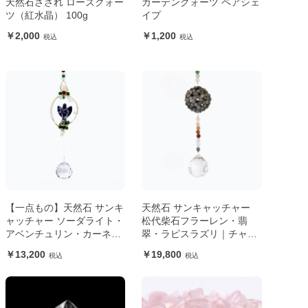
天然石さざれ ローズクォー
ガーデンクォーツ ペアシェ
ツ（紅水晶） 100g
イプ
2,000
1,200
【一点もの】天然石 サンキ
天然石 サンキャッチャー
ャッチャー ソーダライト・
松代柴石フラーレン・翡
アベンチュリン・カーネリ
翠・ラピスラズリ｜チャク
アン｜天使からのメッセー
ラ
13,200
19,800
ジ