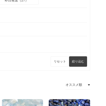
即日発送（27）
リセット
絞り込む