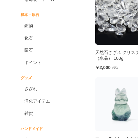
標本・原石
鉱物
化石
隕石
天然石さざれ クリス
（水晶） 100g
ポイント
2,000
グッズ
さざれ
浄化アイテム
雑貨
ハンドメイド