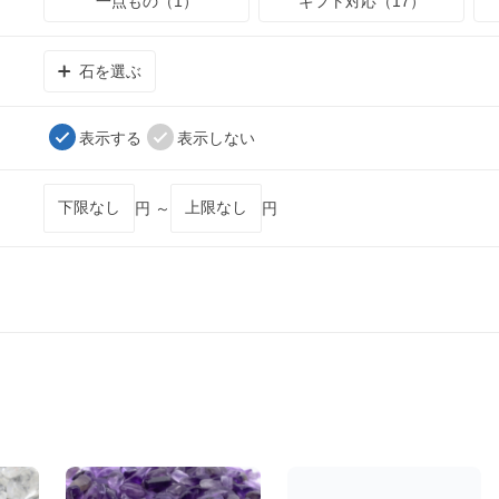
一点もの（1）
ギフト対応（17）
石を選ぶ
表示する
表示しない
円 ～
円