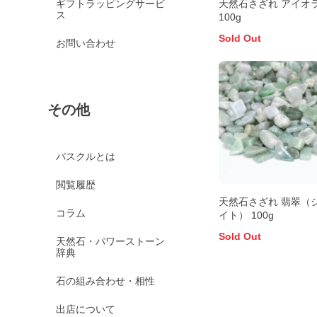
天然石さざれ アイオ
ギフトラッピングサービ
ス
100g
Sold Out
お問い合わせ
その他
パスクルとは
閲覧履歴
天然石さざれ 翡翠（
コラム
イト） 100g
Sold Out
天然石・パワーストーン
辞典
石の組み合わせ・相性
出店について