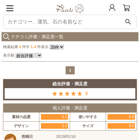
search
パスクル
ラリマー・ブルームーンストーン デザインブレスレット
購入した
クチコミ評価・満足度一覧
検索結果
4
件中
1-4
件表示
表示順
1
総合評価・満足度
5
個人評価・満足度
素材の品質
5.0
使いやすさ
5.0
デザイン
5.0
サイズ
5.0
投稿日
2019/01/16