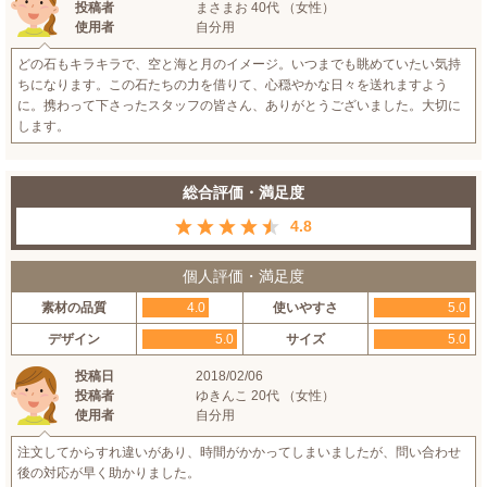
投稿者
まさまお 40代 （女性）
使用者
自分用
どの石もキラキラで、空と海と月のイメージ。いつまでも眺めていたい気持
ちになります。この石たちの力を借りて、心穏やかな日々を送れますよう
に。携わって下さったスタッフの皆さん、ありがとうございました。大切に
します。
総合評価・満足度
4.8
個人評価・満足度
素材の品質
4.0
使いやすさ
5.0
デザイン
5.0
サイズ
5.0
投稿日
2018/02/06
投稿者
ゆきんこ 20代 （女性）
使用者
自分用
注文してからすれ違いがあり、時間がかかってしまいましたが、問い合わせ
後の対応が早く助かりました。