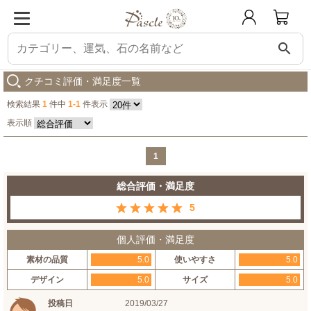
search
パスクル
シュンガイト8mm シンプルブレスレット
購入した人の感想
クチコミ評価・満足度一覧
検索結果
1
件中
1-1
件表示
表示順
1
総合評価・満足度
5
個人評価・満足度
素材の品質
5.0
使いやすさ
5.0
デザイン
5.0
サイズ
5.0
投稿日
2019/03/27