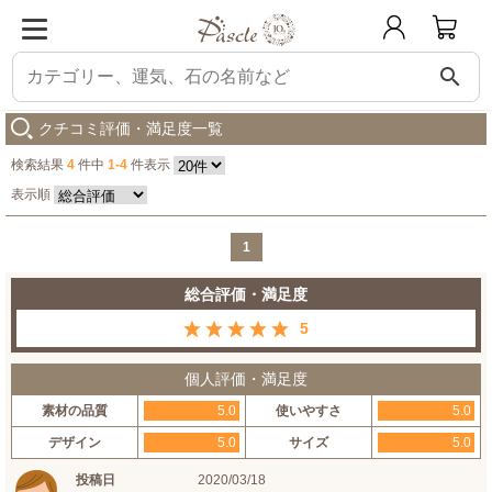
search
パスクル
ヘマタイト・オニキス メンズ デザインブレスレット
購入した人の
クチコミ評価・満足度一覧
検索結果
4
件中
1-4
件表示
表示順
1
総合評価・満足度
5
個人評価・満足度
素材の品質
5.0
使いやすさ
5.0
デザイン
5.0
サイズ
5.0
投稿日
2020/03/18