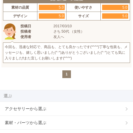
素材の品質
5.0
使いやすさ
5.0
デザイン
5.0
サイズ
5.0
投稿日
2017/03/10
投稿者
さち 50代 （女性）
使用者
友人へ
今回も、迅速な対応で、商品も、とても良かったです(*^^*)丁寧な包装も、メ
ッセージも、嬉しく思いました(^ ^)ありがとうございました(^ ^)とても気に
入りました❗️また宜しくお願いします(*^^*)
1
選ぶ
アクセサリーから選ぶ
素材・パーツから選ぶ