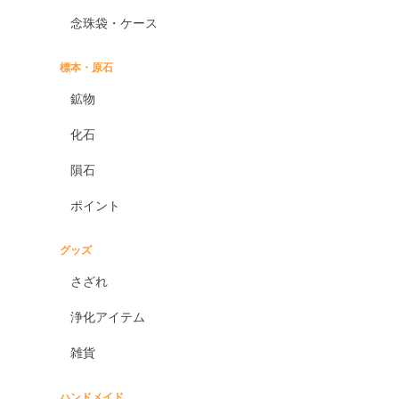
オニキス各種
念珠袋・ケース
ブラックオニキス
ホワイトオニキス
標本・原石
オパール各種
鉱物
ピンクオパール
化石
ブラックマトリックスオパ
ール
隕石
イエローオパール
ポイント
ドラゴンアイ
オブシディアン各種
グッズ
ゴールデンオブシディアン
さざれ
シルバーオブシディアン
浄化アイテム
スパイダーウェブオブシデ
ィアン
雑貨
スノーフレークオブシディ
アン
ハンドメイド