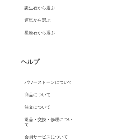
シーブルーカルセドニー
誕生石から選ぶ
ピンクカルセドニー
運気から選ぶ
カーネリアン
星座石から選ぶ
ガーデンクォーツ
ガーネット各種
ガーネット
ヘルプ
オレンジガーネット
グリーンガーネット
パワーストーンについて
ロードライトガーネット
商品について
京都オパール
クイーンコンクシェル
注文について
クォンタムクアトロシリカ
返品・交換・修理につい
て
クォーツァイト各種
グリーンクォーツァイト
会員サービスについて