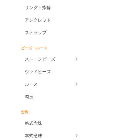
アメジストエレスチャル
リング・指輪
アメトリン
アンクレット
アラゴナイト
アンバー
ストラップ
アンモライト
ビーズ・ルース
出雲石
ストーンビーズ
一位
インカローズ
ウッドビーズ
インプレッションストーン
ルース
イーグルアイ
勾玉
ヴァーダイト
エメラルド
念珠
エンジェライト
略式念珠
エンジェルシリカ
本式念珠