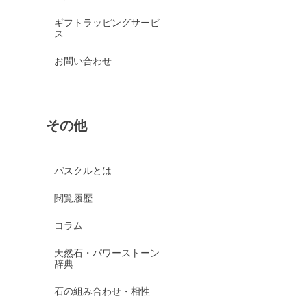
ブルークォーツァイト
ギフトラッピングサービ
ス
鞍馬石
クリスタル各種
お問い合わせ
クリスタル（本水晶）
山梨水晶
クラック水晶
その他
フロスト水晶
レインボークォーツ
パスクルとは
ミルキークォーツ
閲覧履歴
アイリスクォーツ
コラム
レムリアンシードクリスタ
ル
天然石・パワーストーン
辞典
ヒマラヤクリスタル
ムーンクォーツ
石の組み合わせ・相性