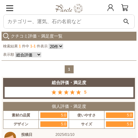
search
パスクル
九眼天珠・ガーネット ジー（dZi）デザインブレスレット
購入した
クチコミ評価・満足度一覧
検索結果
1
件中
1-1
件表示
表示順
1
総合評価・満足度
5
個人評価・満足度
素材の品質
5.0
使いやすさ
5.0
デザイン
5.0
サイズ
5.0
投稿日
2025/01/10