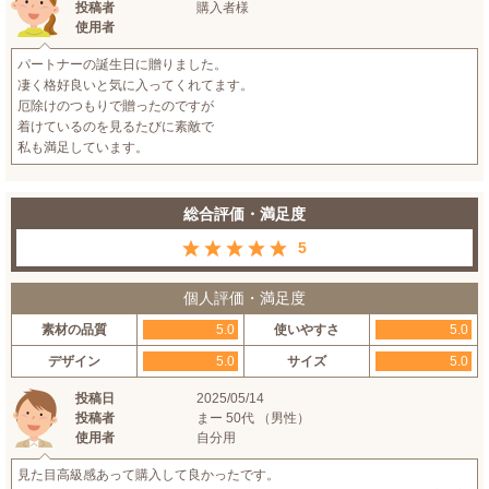
投稿者
購入者様
使用者
パートナーの誕生日に贈りました。
凄く格好良いと気に入ってくれてます。
厄除けのつもりで贈ったのですが
着けているのを見るたびに素敵で
私も満足しています。
総合評価・満足度
5
個人評価・満足度
素材の品質
5.0
使いやすさ
5.0
デザイン
5.0
サイズ
5.0
投稿日
2025/05/14
投稿者
まー 50代 （男性）
使用者
自分用
見た目高級感あって購入して良かったです。