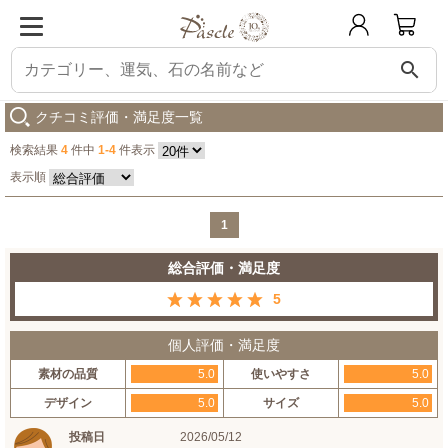
search
パスクル
【X.G】ルチルクォーツ・ブルータイガーアイ メンズブレスレット
クチコミ評価・満足度一覧
検索結果
4
件中
1-4
件表示
表示順
1
総合評価・満足度
5
個人評価・満足度
素材の品質
5.0
使いやすさ
5.0
デザイン
5.0
サイズ
5.0
投稿日
2026/05/12