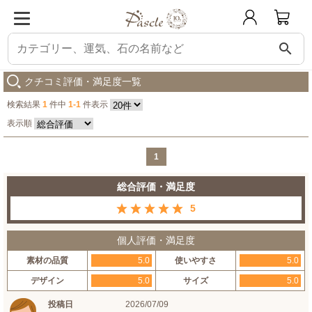
search
パスクル
糸魚川翡翠 ペンダント
購入した人の感想
クチコミ評価・満足度一覧
検索結果
1
件中
1-1
件表示
表示順
1
総合評価・満足度
5
個人評価・満足度
素材の品質
5.0
使いやすさ
5.0
デザイン
5.0
サイズ
5.0
投稿日
2026/07/09