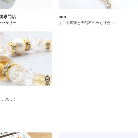
桜瑪瑙専門店
aco
クセサリー
あこや真珠と天然石のめぐり会い
く、楽しく
ド