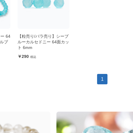
 64
【粒売り/バラ売り】シーブ
プルブ
ルーカルセドニー 64面カッ
ト 6mm
290
1