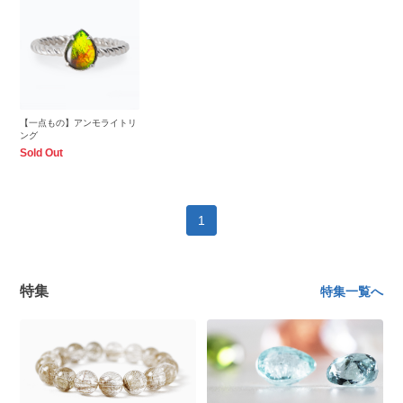
【一点もの】アンモライトリ
ング
Sold Out
1
特集
特集一覧へ