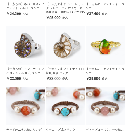
【一点もの】ネパール産カイ
【一点もの】サイバーレリッ
【一点もの】アンモライト リ
ヤナイト シルバーリング
ク シルバーリング19号 糸
ング
魚川翡翠｜JNON-JS0021195
24,200
37,400
85,000
【一点もの】アンモナイトア
【一点もの】アンモナイト白
【一点もの】アンモライト リ
バロンシェル 象嵌 リング
蝶貝 象嵌 リング
ング
33,000
33,000
39,600
サードオニキス編みリング
ターコイズ編みリング
ディープローズクォーツ編み