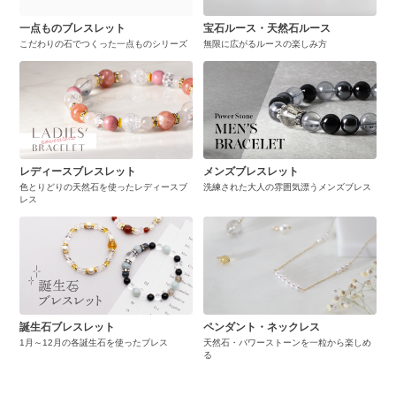
一点ものブレスレット
宝石ルース・天然石ルース
こだわりの石でつくった一点ものシリーズ
無限に広がるルースの楽しみ方
レディースブレスレット
メンズブレスレット
色とりどりの天然石を使ったレディースブ
洗練された大人の雰囲気漂うメンズブレス
レス
誕生石ブレスレット
ペンダント・ネックレス
1月～12月の各誕生石を使ったブレス
天然石・パワーストーンを一粒から楽しめ
る