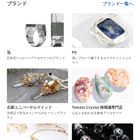
ブランド
ブランド一覧へ
迅
P4
日本石×シルバーアクセサリーのブランド
深いブルーで魅了するカイヤナイトジュエ
リー
石家ユニバーサルマインド
Tomato Crystal 桜瑪瑙専門店
天然石で作るオリジナルのヒーリングアイ
心をときめかせる春色アクセサリー
テム