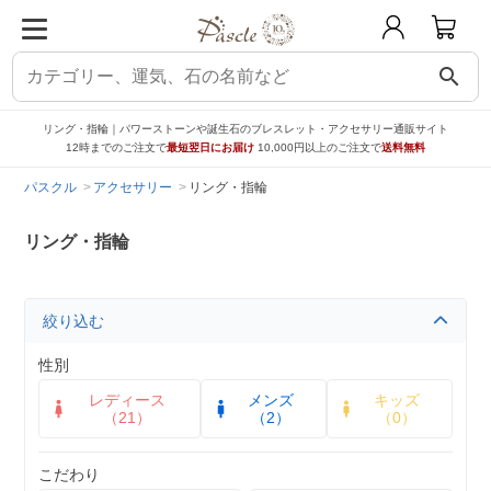
search
リング・指輪｜パワーストーンや誕生石のブレスレット・アクセサリー通販サイト
12時までのご注文で
最短翌日にお届け
10,000円以上のご注文で
送料無料
パスクル
アクセサリー
リング・指輪
リング・指輪
絞り込む
性別
レディース
メンズ
キッズ
（21）
（2）
（0）
こだわり