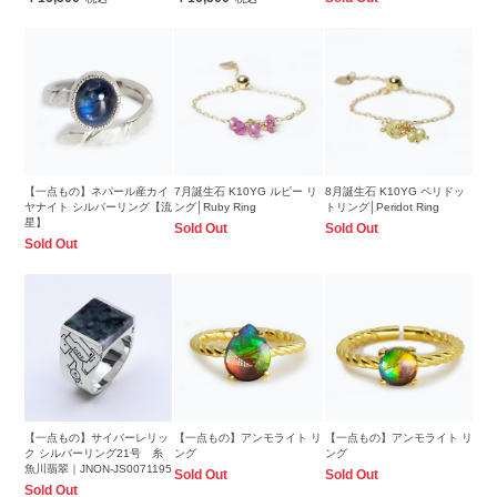
【一点もの】ネパール産カイ
7月誕生石 K10YG ルビー リ
8月誕生石 K10YG ペリドッ
ヤナイト シルバーリング【流
ング│Ruby Ring
トリング│Peridot Ring
星】
Sold Out
Sold Out
Sold Out
【一点もの】サイバーレリッ
【一点もの】アンモライト リ
【一点もの】アンモライト リ
ク シルバーリング21号 糸
ング
ング
魚川翡翠｜JNON-JS0071195
Sold Out
Sold Out
Sold Out