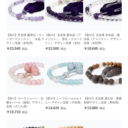
【彩や】京念珠 藤雲石（ラベ
【彩や】 京念珠 紫水晶（ア
【彩や】 京念珠 本水晶・紫
ンダーアメジスト）・水晶 デ
メジスト）・蛍石（フローラ
水晶（アメジスト） デザイン
ザイン念珠（女性用）
イト） デザイン念珠（女性
念珠（女性用）
用）
23,540
22,500
19,640
【彩や】ローズクォーツ・京
【彩や】シーブルーカルセド
【彩や】京念珠 屋久杉・黒檀
都オパール（桜色）デザイン
ニー デザイン念珠（子供用）
四神デザイン念珠（男性用）
念珠（子ども用）
14,020
13,880
15,710