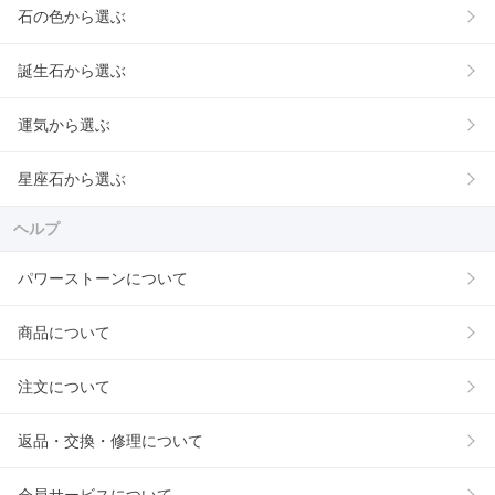
石の色から選ぶ
誕生石から選ぶ
運気から選ぶ
星座石から選ぶ
ヘルプ
パワーストーンについて
商品について
注文について
返品・交換・修理について