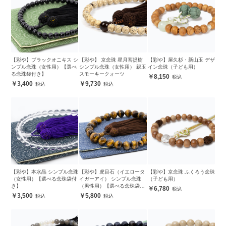
【彩や】ブラックオニキス シ
【彩や】 京念珠 星月菩提樹
【彩や】屋久杉・新山玉 デザ
ンプル念珠（女性用）【選べ
シンプル念珠（女性用） 親玉
イン念珠（子ども用）
る念珠袋付き】
スモーキークォーツ
8,150
3,400
9,730
【彩や】本水晶 シンプル念珠
【彩や】虎目石（イエロータ
【彩や】京念珠 ふくろう念珠
（女性用）【選べる念珠袋付
イガーアイ） シンプル念珠
（子ども用）
き】
（男性用）【選べる念珠袋付
6,780
き】
3,500
5,800