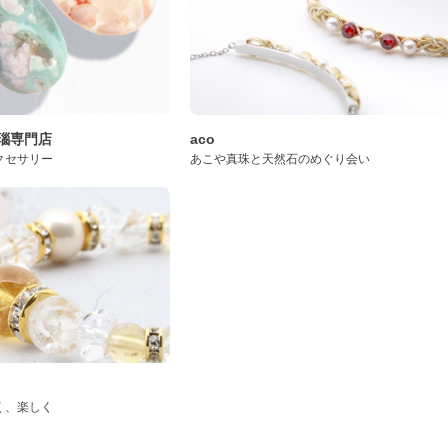
桜瑪瑙専門店
aco
クセサリー
あこや真珠と天然石のめぐり会い
く、楽しく